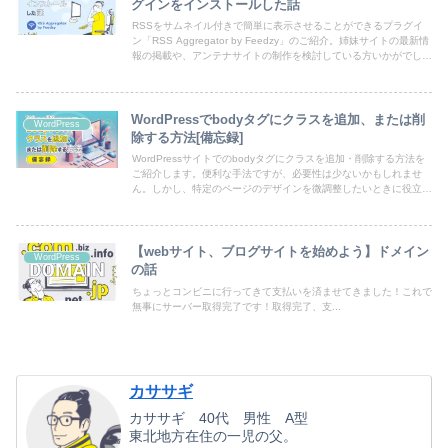
グインをインストールした話
RSSをサムネイル付きで簡単に表示させることができるプラグイ
ン「RSS Aggregator by Feedzy」のご紹介。姉妹サイトの最新情
報の掲載や、アンテナサイトの制作を検討している方いかがでしょ
うか？
WordPressでbodyタグにクラスを追加、または削
WordPress
除する方法[備忘録]
WordPressサイトでのbodyタグにクラスを追加・削除する方法を
ご紹介します。便利な手法ですが、必要性は少ないかもしれませ
ん。しかし、特定のページのデザインを微調整したいときに役立ち
ます。ぜひ試してみてください！
【webサイト、ブログサイトを始めよう】ドメイン
WordPress
の話
ちょっとコンビニに行ってきて支払いを済ませてきました！これで
無事にサーバー取得完了です！取得完了、支...
カササギ
カササギ 40代 男性 A型
東北地方在住の一児の父。