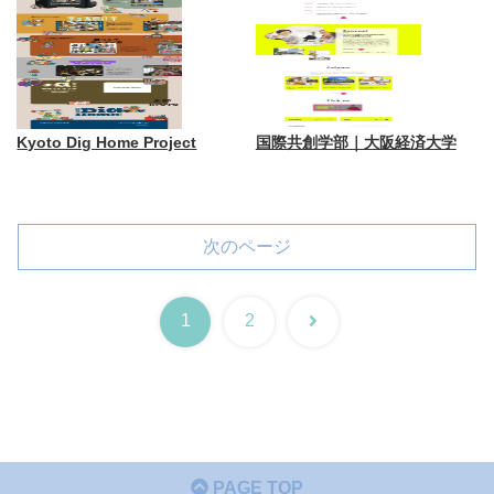
Kyoto Dig Home Project
国際共創学部｜大阪経済大学
次のページ
次
1
2
へ
PAGE TOP