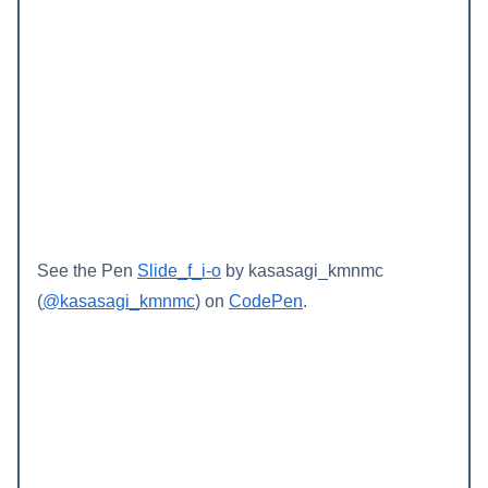
See the Pen
Slide_f_i-o
by kasasagi_kmnmc
(
@kasasagi_kmnmc
) on
CodePen
.