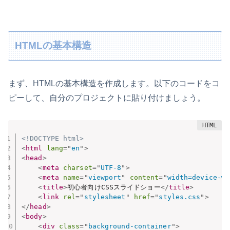
HTMLの基本構造
まず、HTMLの基本構造を作成します。以下のコードをコ
ピーして、自分のプロジェクトに貼り付けましょう。
<!DOCTYPE html>
<
html
lang
=
"
en
"
>
<
head
>
<
meta
charset
=
"
UTF-8
"
>
<
meta
name
=
"
viewport
"
content
=
"
width=device-wi
<
title
>
初心者向けCSSスライドショー
</
title
>
<
link
rel
=
"
stylesheet
"
href
=
"
styles.css
"
>
</
head
>
<
body
>
<
div
class
=
"
background-container
"
>