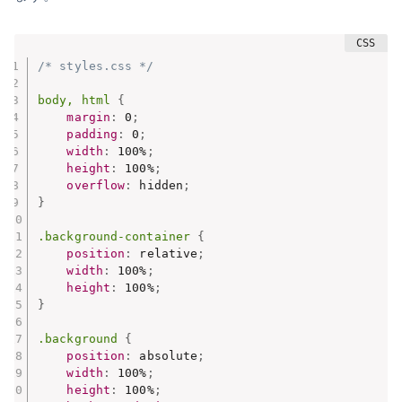
/* styles.css */
body, html
{
margin
:
 0
;
padding
:
 0
;
width
:
 100%
;
height
:
 100%
;
overflow
:
 hidden
;
}
.background-container
{
position
:
 relative
;
width
:
 100%
;
height
:
 100%
;
}
.background
{
position
:
 absolute
;
width
:
 100%
;
height
:
 100%
;