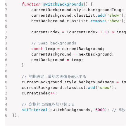
function
switchBackgrounds
(
)
{
        currentBackground
.
style
.
backgroundImage 
=
 
        currentBackground
.
classList
.
add
(
'show'
)
;
        nextBackground
.
classList
.
remove
(
'show'
)
;
        currentIndex 
=
(
currentIndex 
+
1
)
%
 images
// Swap backgrounds
const
 temp 
=
 currentBackground
;
        currentBackground 
=
 nextBackground
;
        nextBackground 
=
 temp
;
}
// 初期設定：最初の画像を表示する
    currentBackground
.
style
.
backgroundImage 
=
 imag
    currentBackground
.
classList
.
add
(
'show'
)
;
    currentIndex
++
;
// 定期的に画像を切り替える
setInterval
(
switchBackgrounds
,
5000
)
;
// 5秒
}
)
;