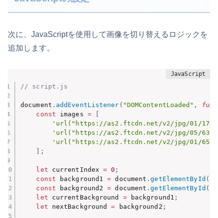
次に、JavaScriptを使用して画像を切り替えるロジックを
追加します。
// script.js
document
.
addEventListener
(
"DOMContentLoaded"
,
func
const
 images 
=
[
'url("https://as2.ftcdn.net/v2/jpg/01/17/2
'url("https://as2.ftcdn.net/v2/jpg/05/63/9
'url("https://as2.ftcdn.net/v2/jpg/01/65/0
]
;
let
 currentIndex 
=
0
;
const
 background1 
=
 document
.
getElementById
(
'b
const
 background2 
=
 document
.
getElementById
(
'b
let
 currentBackground 
=
 background1
;
let
 nextBackground 
=
 background2
;