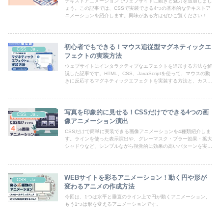
テキストアニメーションでウェブサイトに動きと魅力を追加しまし
ょう。この記事では、CSSで実装できる4つの基本的なテキストア
ニメーションを紹介します。興味がある方はぜひご覧ください！
初心者でもできる！マウス追従型マグネティックエ
CSS、JavaScript
フェクトの実装方法
ウェブサイトにインタラクティブなエフェクトを追加する方法を解
説した記事です。HTML、CSS、JavaScriptを使って、マウスの動
きに反応するマグネティックエフェクトを実装する方法と、カスタ
マイズのポイントを紹介します。初心者でも理解できる内容で、あ
なたのサイトを魅力的にするエフェクトを手軽に追加できます。
写真を印象的に見せる！CSSだけでできる4つの画
CSS、JavaScript
像アニメーション演出
CSSだけで簡単に実装できる画像アニメーションを4種類紹介しま
す。ラインを使った表示演出や、グレーマスク・ブラー効果・拡大
シャドウなど、シンプルながら視覚的に効果の高いパターンを実装
例付きで掲載しています。
WEBサイトを彩るアニメーション！動く円や形が
CSS、JavaScript
変わるアニメの作成方法
今回は、1つは水平と垂直のライン上で円が動くアニメーション、
もう1つは形を変えるアニメーションです。