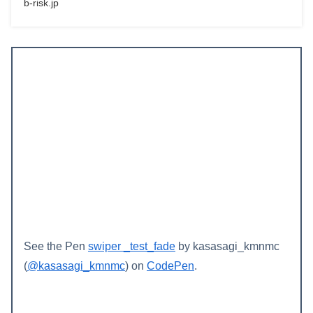
b-risk.jp
See the Pen
swiper _test_fade
by kasasagi_kmnmc
(
@kasasagi_kmnmc
) on
CodePen
.