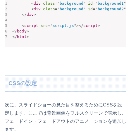
<
div
class
=
"
background
"
id
=
"
background1
"
>
<
<
div
class
=
"
background
"
id
=
"
background2
"
>
<
</
div
>
<
script
src
=
"
script.js
"
>
</
script
>
</
body
>
</
html
>
CSSの設定
次に、スライドショーの見た目を整えるためにCSSを設
定します。ここでは背景画像をフルスクリーンで表示し、
フェードイン・フェードアウトのアニメーションを追加し
ます。