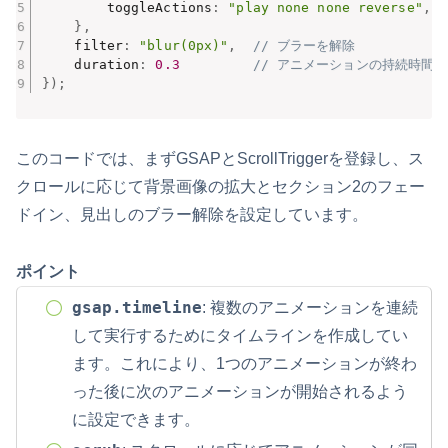
        toggleActions
:
"play none none reverse"
,
}
,
    filter
:
"blur(0px)"
,
// ブラーを解除
    duration
:
0.3
// アニメーションの持続時間
}
)
;
このコードでは、まずGSAPとScrollTriggerを登録し、ス
クロールに応じて背景画像の拡大とセクション2のフェー
ドイン、見出しのブラー解除を設定しています。
ポイント
gsap.timeline
: 複数のアニメーションを連続
して実行するためにタイムラインを作成してい
ます。これにより、1つのアニメーションが終わ
った後に次のアニメーションが開始されるよう
に設定できます。