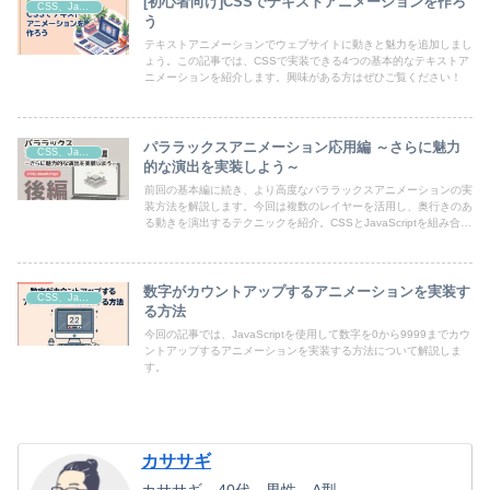
[初心者向け]CSSでテキストアニメーションを作ろ
CSS、JavaScript
う
テキストアニメーションでウェブサイトに動きと魅力を追加しまし
ょう。この記事では、CSSで実装できる4つの基本的なテキストア
ニメーションを紹介します。興味がある方はぜひご覧ください！
パララックスアニメーション応用編 ～さらに魅力
CSS、JavaScript
的な演出を実装しよう～
前回の基本編に続き、より高度なパララックスアニメーションの実
装方法を解説します。今回は複数のレイヤーを活用し、奥行きのあ
る動きを演出するテクニックを紹介。CSSとJavaScriptを組み合わ
せ、背景・中間・前景の3つのレイヤーで滑らかなスクロールアニ
メーションを作成します。
数字がカウントアップするアニメーションを実装す
CSS、JavaScript
る方法
今回の記事では、JavaScriptを使用して数字を0から9999までカウ
ントアップするアニメーションを実装する方法について解説しま
す。
カササギ
カササギ 40代 男性 A型