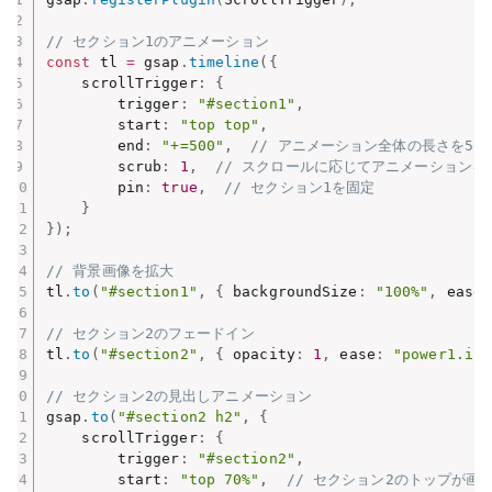
// セクション1のアニメーション
const
 tl 
=
 gsap
.
timeline
(
{
    scrollTrigger
:
{
        trigger
:
"#section1"
,
        start
:
"top top"
,
        end
:
"+=500"
,
// アニメーション全体の長さを500
        scrub
:
1
,
// スクロールに応じてアニメーションを
        pin
:
true
,
// セクション1を固定
}
}
)
;
// 背景画像を拡大
tl
.
to
(
"#section1"
,
{
 backgroundSize
:
"100%"
,
 ease
:
// セクション2のフェードイン
tl
.
to
(
"#section2"
,
{
 opacity
:
1
,
 ease
:
"power1.inO
// セクション2の見出しアニメーション
gsap
.
to
(
"#section2 h2"
,
{
    scrollTrigger
:
{
        trigger
:
"#section2"
,
        start
:
"top 70%"
,
// セクション2のトップが画