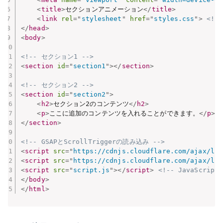
<
title
>
セクションアニメーション
</
title
>
<
link
rel
=
"
stylesheet
"
href
=
"
styles.css
"
>
<!-
</
head
>
<
body
>
<!-- セクション1 -->
<
section
id
=
"
section1
"
>
</
section
>
<!-- セクション2 -->
<
section
id
=
"
section2
"
>
<
h2
>
セクション2のコンテンツ
</
h2
>
<
p
>
ここに追加のコンテンツを入れることができます。
</
p
>
</
section
>
<!-- GSAPとScrollTriggerの読み込み -->
<
script
src
=
"
https://cdnjs.cloudflare.com/ajax/lib
<
script
src
=
"
https://cdnjs.cloudflare.com/ajax/lib
<
script
src
=
"
script.js
"
>
</
script
>
<!-- JavaScri
</
body
>
</
html
>