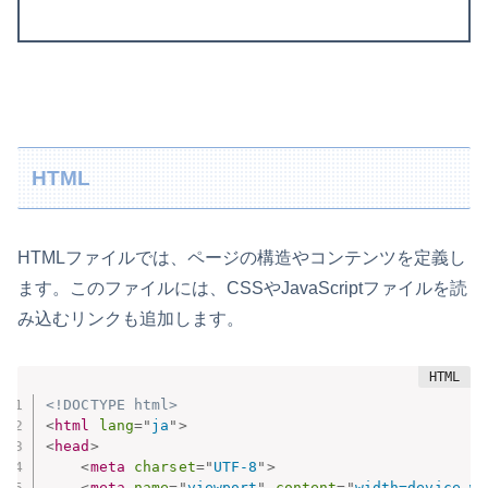
HTML
HTMLファイルでは、ページの構造やコンテンツを定義し
ます。このファイルには、CSSやJavaScriptファイルを読
み込むリンクも追加します。
<!DOCTYPE html>
<
html
lang
=
"
ja
"
>
<
head
>
<
meta
charset
=
"
UTF-8
"
>
<
meta
name
=
"
viewport
"
content
=
"
width=device-wi