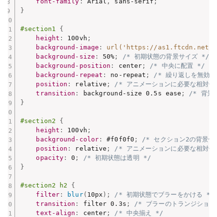
font-family
:
 Arial
,
 sans-serif
;
}
#section1
{
height
:
 100vh
;
background-image
:
url('https://as1.ftcdn.net/v
background-size
:
 50%
;
/* 初期状態の背景サイズ */
background-position
:
 center
;
/* 中央に配置 */
background-repeat
:
 no-repeat
;
/* 繰り返しを無効に
position
:
 relative
;
/* アニメーションに必要な相対位置
transition
:
 background-size 0.5s ease
;
/* 背景
}
#section2
{
height
:
 100vh
;
background-color
:
 #f0f0f0
;
/* セクション2の背景色 
position
:
 relative
;
/* アニメーションに必要な相対位置
opacity
:
 0
;
/* 初期状態は透明 */
}
#section2 h2
{
filter
:
blur
(
10px
)
;
/* 初期状態でブラーをかける */
transition
:
 filter 0.3s
;
/* ブラーのトランジション 
text-align
:
 center
;
/* 中央揃え */