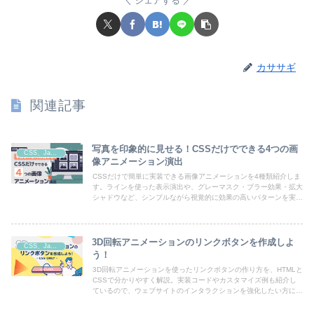
シェアする
カササギ
関連記事
写真を印象的に見せる！CSSだけでできる4つの画
CSS、JavaScript
像アニメーション演出
CSSだけで簡単に実装できる画像アニメーションを4種類紹介しま
す。ラインを使った表示演出や、グレーマスク・ブラー効果・拡大
シャドウなど、シンプルながら視覚的に効果の高いパターンを実装
例付きで掲載しています。
3D回転アニメーションのリンクボタンを作成しよ
CSS、JavaScript
う！
3D回転アニメーションを使ったリンクボタンの作り方を、HTMLと
CSSで分かりやすく解説。実装コードやカスタマイズ例も紹介し
ているので、ウェブサイトのインタラクションを強化したい方にお
すすめです。