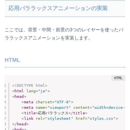
応用パララックスアニメーションの実装
ここでは、背景・中間・前景の3つのレイヤーを使ったパ
ララックスアニメーションを実装します。
HTML
<!DOCTYPE html>
<
html
lang
=
"
ja
"
>
<
head
>
<
meta
charset
=
"
UTF-8
"
>
<
meta
name
=
"
viewport
"
content
=
"
width=device-wi
<
title
>
応用パララックス
</
title
>
<
link
rel
=
"
stylesheet
"
href
=
"
styles.css
"
>
</
head
>
<
body
>