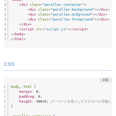
<
div
class
=
"
parallax-container
"
>
<
div
class
=
"
parallax-background
"
>
</
div
>
<
div
class
=
"
parallax-midground
"
>
</
div
>
<
div
class
=
"
parallax-foreground
"
>
</
div
>
</
div
>
<
script
src
=
"
script.js
"
>
</
script
>
</
body
>
</
html
>
CSS
body, html
{
margin
:
 0
;
padding
:
 0
;
height
:
 300vh
;
/* ページを長くしてスクロール可能に *
}