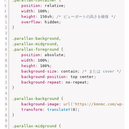
.parallax-container
{
position
:
 relative
;
width
:
 100%
;
height
:
 150vh
;
/* ビューポートの高さを確保 */
overflow
:
 hidden
;
}
.parallax-background,

.parallax-midground,

.parallax-foreground
{
position
:
 absolute
;
width
:
 100%
;
height
:
 100%
;
background-size
:
 contain
;
/* または cover */
background-position
:
 top center
;
background-repeat
:
 no-repeat
;
}
.parallax-background
{
background-image
:
url('https://kmnmc.com/wp-
transform
:
translateY
(
0
)
;
}
.parallax-midground
{