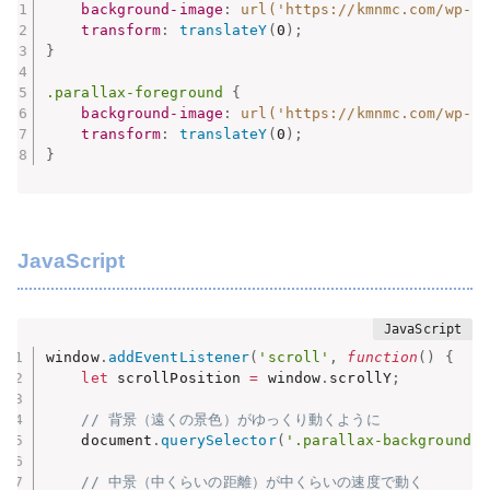
background-image
:
url('https://kmnmc.com/wp-
transform
:
translateY
(
0
)
;
}
.parallax-foreground
{
background-image
:
url('https://kmnmc.com/wp-
transform
:
translateY
(
0
)
;
}
JavaScript
window
.
addEventListener
(
'scroll'
,
function
(
)
{
let
 scrollPosition 
=
 window
.
scrollY
;
// 背景（遠くの景色）がゆっくり動くように
    document
.
querySelector
(
'.parallax-background'
)
// 中景（中くらいの距離）が中くらいの速度で動く