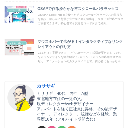
GSAPで作る滑らかな逆スクロールパララックス
CSS、JavaScript
GSAPとScrollTriggerを使った逆スクロールパララックスの作り方
を解説。滑らかに背景が逆方向に動く演出を、リサイズ対応で簡単
に実装できます。初心者でも試せるコード付きで紹介。
マウスホバーで広がる！インタラクティブなリンク
CSS、JavaScript
レイアウトの作り方
CSSだけで実現できる、マウスオーバーで横幅が変わるおしゃれ
なカラムデザインを徹底解説！2カラム・3カラムの応用やスマホ
対応、アニメーションのカスタマイズまで、初心者にもわかりやす
く紹介しています。コピペOKのサンプルコード＆動作デモ付き
で、すぐにあなたのWebサイトに活用できます。
カササギ
カササギ 40代 男性 A型
東北地方在住の一児の父。
現ディレクター/webデザイナー
アルバイトを経て正社員に昇格、その後デザ
イナー、ディレクター、統括などを経験。業
界歴18年（アルバイト期間含む）