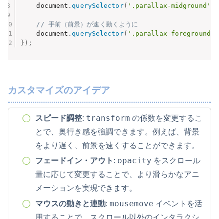
    document
.
querySelector
(
'.parallax-midground'
)
.
// 手前（前景）が速く動くように
    document
.
querySelector
(
'.parallax-foreground'
)
}
)
;
カスタマイズのアイデア
transform
スピード調整
:
の係数を変更するこ
とで、奥行き感を強調できます。例えば、背景
をより遅く、前景を速くすることができます。
opacity
フェードイン・アウト
:
をスクロール
量に応じて変更することで、より滑らかなアニ
メーションを実現できます。
mousemove
マウスの動きと連動
:
イベントを活
用することで、スクロール以外のインタラクシ