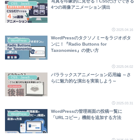
写真を印象的に見せる！CSSだけでできる
CSS、JavaScript
4つの画像アニメーション演出
2025.04.16
WordPressのタクソノミーをラジオボタ
WordPress
ンに！『Radio Buttons for
Taxonomies』の使い方
2025.04.02
パララックスアニメーション応用編 ～さ
CSS、JavaScript
らに魅力的な演出を実装しよう～
2025.03.31
WordPressの管理画面の投稿一覧に
WordPress
「URLコピー」機能を追加する方法