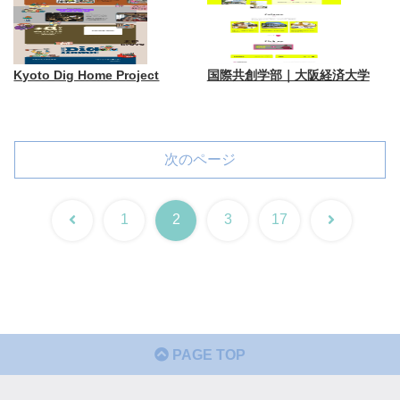
Kyoto Dig Home Project
国際共創学部｜大阪経済大学
次のページ
前
次
1
2
3
17
へ
へ
PAGE TOP