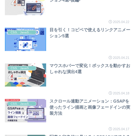
ション4選-後編-
2025.04.22
目を引く！コピペで使えるリンクアニメー
CSS、JavaScript
ション5選
2025.04.21
マウスホバーで変化！ボックスを動かすお
CSS、JavaScript
しゃれな演出4選
2025.04.18
スクロール連動アニメーション：GSAPを
CSS、JavaScript
使ったライン描画と画像フェードインの実
装方法
2025.04.17