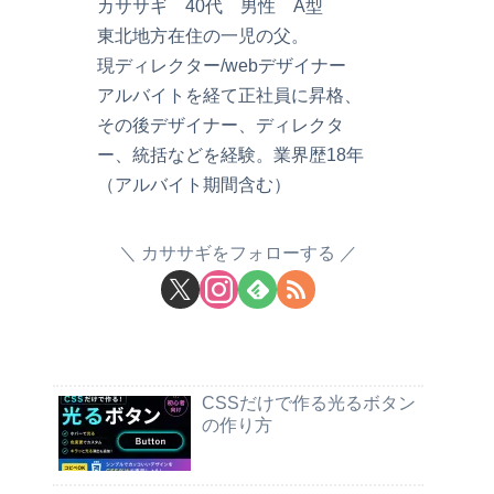
カササギ 40代 男性 A型
東北地方在住の一児の父。
現ディレクター/webデザイナー
アルバイトを経て正社員に昇格、
その後デザイナー、ディレクタ
ー、統括などを経験。業界歴18年
（アルバイト期間含む）
カササギをフォローする
CSSだけで作る光るボタン
の作り方