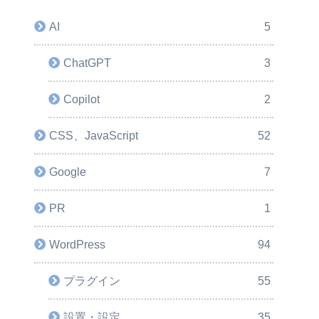
AI
5
ChatGPT
3
Copilot
2
CSS、JavaScript
52
Google
7
PR
1
WordPress
94
プラグイン
55
設置・設定
35