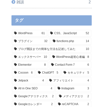
雑談
2
タグ
WordPress
61
CSS、JavaScript
52
プラグイン
32
functions.php
14
ブログ開設までの簡単な方法を記述してみた
10
エックスサーバー
10
WordPress超初心者編
8
Elementor
8
Contact Form 7
6
Cocoon
6
ChatGPT
5
セキュリティ
5
Jetpack
4
アフィリエイト
4
All in One SEO
4
Instagram
3
Googleアナリティクス
2
メディアクエリ
2
Googleカレンダー
2
reCAPTCHA
2