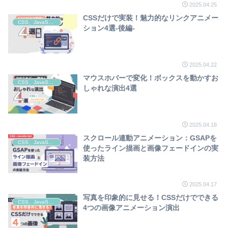
2025.04.25
CSSだけで実装！魅力的なリンクアニメー
CSS、JavaScript
ション4選-後編-
2025.04.22
マウスホバーで変化！ボックスを動かすお
CSS、JavaScript
しゃれな演出4選
2025.04.18
スクロール連動アニメーション：GSAPを
CSS、JavaScript
使ったライン描画と画像フェードインの実
装方法
2025.04.17
写真を印象的に見せる！CSSだけでできる
CSS、JavaScript
4つの画像アニメーション演出