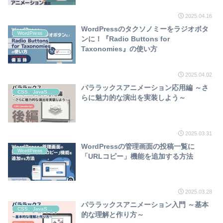
2025.04.16
WordPressのタクソノミーをラジオボタ
WordPress
ンに！『Radio Buttons for
Taxonomies』の使い方
2025.04.02
パララックスアニメーション応用編 ～さ
CSS、JavaScript
らに魅力的な演出を実装しよう～
2025.03.31
WordPressの管理画面の投稿一覧に
WordPress
「URLコピー」機能を追加する方法
2025.03.28
パララックスアニメーション入門 ～基本
CSS、JavaScript
的な理解と作り方～