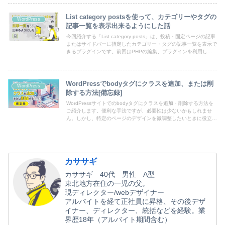
List category postsを使って、カテゴリーやタグの
WordPress
記事一覧を表示出来るようにした話
今回紹介する「List category posts」は、投稿・固定ページの記事
またはサイドバーに指定したカテゴリー・タグの記事一覧を表示で
きるプラグインです。前回はPHPの編集、プラグインを利用しな
いでの表示方法のご紹介でしたが、こちらの方がより簡単に設置出
来るかと思うので、ご紹介させていただきます。
WordPressでbodyタグにクラスを追加、または削
WordPress
除する方法[備忘録]
WordPressサイトでのbodyタグにクラスを追加・削除する方法を
ご紹介します。便利な手法ですが、必要性は少ないかもしれませ
ん。しかし、特定のページのデザインを微調整したいときに役立ち
ます。ぜひ試してみてください！
カササギ
カササギ 40代 男性 A型
東北地方在住の一児の父。
現ディレクター/webデザイナー
アルバイトを経て正社員に昇格、その後デザ
イナー、ディレクター、統括などを経験。業
界歴18年（アルバイト期間含む）