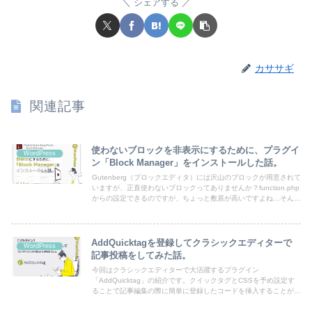
シェアする
カササギ
関連記事
使わないブロックを非表示にするために、プラグイ
WordPress
ン「Block Manager」をインストールした話。
Gutenberg（ブロックエディタ）には沢山のブロックが用意されて
いますが、正直使わないブロックってありませんか？function.php
からの設定できるのですが、ちょっと敷居が高いですよね…そんな
時はプラグインでもできるので、今回はそちらのお話をさせて頂き
たいと思います。
AddQuicktagを登録してクラシックエディターで
WordPress
記事投稿をしてみた話。
今回はクラシックエディターで大活躍するプラグイン
「AddQuicktag」の紹介です。クイックタグとCSSを予め設定す
ることで記事編集の際に簡単に登録したコードを挿入することがで
きます！