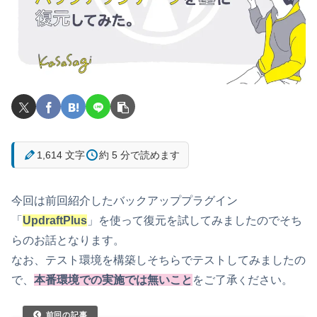
1,614 文字
約 5 分で読めます
今回は前回紹介したバックアッププラグイン
「
UpdraftPlus
」を使って復元を試してみましたのでそち
らのお話となります。
なお、テスト環境を構築しそちらでテストしてみましたの
で、
本番環境での実施では無いこと
をご了承
ださい。
く