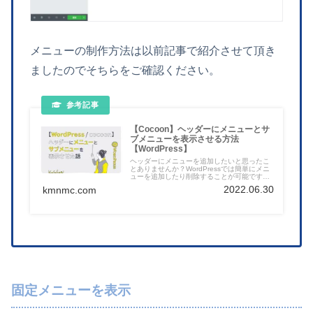
メニューの制作方法は以前記事で紹介させて頂き
ましたのでそちらをご確認ください。
【Cocoon】ヘッダーにメニューとサ
ブメニューを表示させる方法
【WordPress】
ヘッダーにメニューを追加したいと思ったこ
とありませんか？WordPressでは簡単にメニ
ューを追加したり削除することが可能です。
今回は当ブログでお世話になっているテンプ
2022.06.30
kmnmc.com
レートcocoonでのお話になりますが、他テー
マにも通ずる部分もありますのでもしよけれ
ばご一読ください。
固定メニューを表示