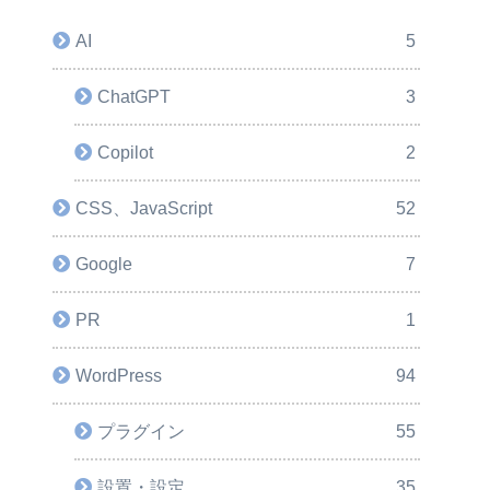
AI
5
ChatGPT
3
Copilot
2
CSS、JavaScript
52
Google
7
PR
1
WordPress
94
プラグイン
55
設置・設定
35