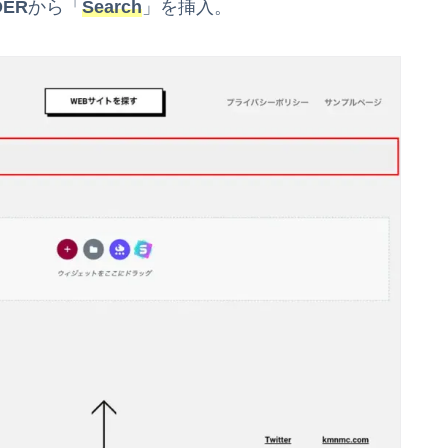
DER
から「
Search
」を挿入。