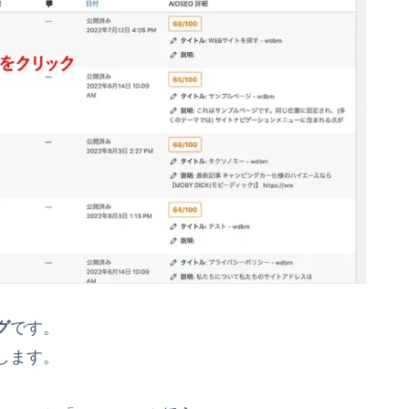
グ
です。
します。