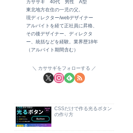
カササギ 40代 男性 A型
東北地方在住の一児の父。
現ディレクター/webデザイナー
アルバイトを経て正社員に昇格、
その後デザイナー、ディレクタ
ー、統括などを経験。業界歴18年
（アルバイト期間含む）
カササギをフォローする
CSSだけで作る光るボタン
の作り方