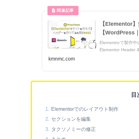
【Element
【WordPres
Elementorで
Elementor Hea
kmnmc.com
目
Elementorでのレイアウト制作
セクションを編集
タクソノミーの修正
まとめ