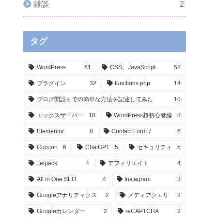
雑談
2
タグ
WordPress
61
CSS、JavaScript
52
プラグイン
32
functions.php
14
ブログ開設までの簡単な方法を記述してみた
10
エックスサーバー
10
WordPress超初心者編
8
Elementor
8
Contact Form 7
6
Cocoon
6
ChatGPT
5
セキュリティ
5
Jetpack
4
アフィリエイト
4
All in One SEO
4
Instagram
3
Googleアナリティクス
2
メディアクエリ
2
Googleカレンダー
2
reCAPTCHA
2